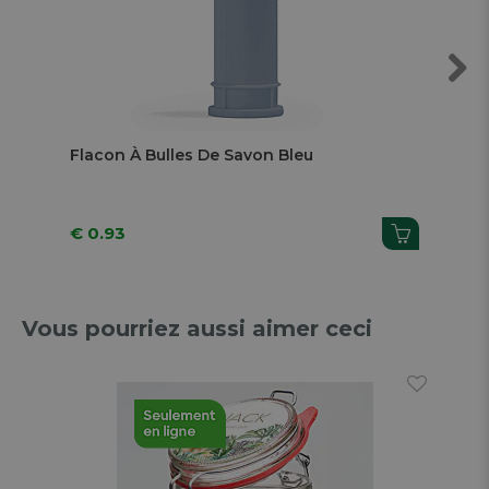
Next
Flacon À Bulles De Savon Bleu
Fla
€ 0.93
€ 
Vous pourriez aussi aimer ceci