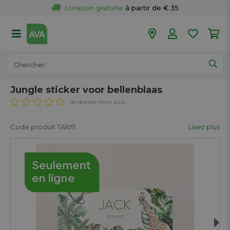
Livraison gratuite
 à partir de € 35
Retour 
gratuit
 dans votre magasin
Plus de  
50 magasins
Commandé avant 18h en semaine, 
expédié aujourd’hui.
Jungle sticker voor bellenblaas
Je donne mon avis
Code produit TA109
Lisez plus