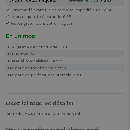
À partir de 20
Paquets
€ 0,89
€ 0,75
(-15%)
Commandé avant 18h en semaine,
expédié aujourd’hui.
Livraison gratuite
à partir de € 35
Retour
gratuit
dans votre magasin
En un mot:
FSC (Niet eigen productie): Oui
DIN format: A4
Materièl intercalaires: Carton
Nombre de tabs intercalaires: 6
Nombre de perforations intercalaires: 11
Lisez ici tous les détails:
Intercalaire A4 Carton Assortiment 6 Tabs
Vous pourriez aussi aimer ceci