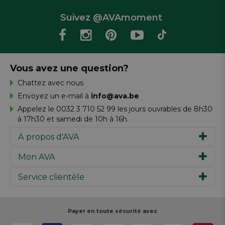
Suivez @AVAmoment
Vous avez une question?
Chattez avec nous
Envoyez un e-mail à
info@ava.be
Appelez le 0032 3 710 52 99 les jours ouvrables de 8h30
à 17h30 et samedi de 10h à 16h.
A propos d'AVA
Mon AVA
Notre histoire
Marques
Service clientèle
Inspiration
Travailler chez AVA
Chèque-cadeau
Magazine AVA Moment
Votre commande
Personal shopper
Magasins
Votre paiement
Payer en toute sécurité avec
Réalisez votre création
Resources
Votre livraison
Rédiger un commentaire