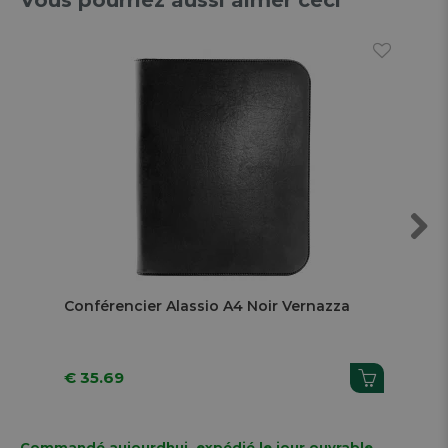
Next
Conférencier Alassio A4 Noir Vernazza
Con
€ 35.69
€ 
Commandé aujourdhui, expédié le jour ouvrable