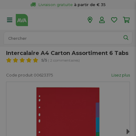
Livraison gratuite
 à partir de € 35
Retour 
gratuit
 dans votre magasin
Plus de  
50 magasins
Commandé avant 18h en semaine, 
expédié aujourd’hui.
Intercalaire A4 Carton Assortiment 6 Tabs
5
/5
( 2 commentaires)
Code produit 00623375
Lisez plus