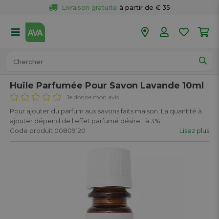
Livraison gratuite
 à partir de € 35
Retour 
gratuit
 dans votre magasin
Plus de  
50 magasins
Commandé avant 18h en semaine, 
expédié aujourd’hui.
Huile Parfumée Pour Savon Lavande 10ml
Je donne mon avis
Pour ajouter du parfum aux savons faits maison. La quantité à
ajouter dépend de l'effet parfumé désire 1 à 3%.
Code produit 00809120
Lisez plus