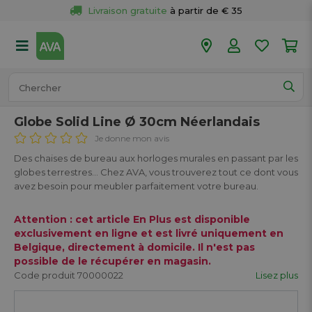
Livraison gratuite
 à partir de € 35
Retour 
gratuit
 dans votre magasin
Plus de  
50 magasins
Commandé avant 18h en semaine, 
expédié aujourd’hui.
Globe Solid Line Ø 30cm Néerlandais
Je donne mon avis
Des chaises de bureau aux horloges murales en passant par les
globes terrestres... Chez AVA, vous trouverez tout ce dont vous
avez besoin pour meubler parfaitement votre bureau.
Attention : cet article En Plus est disponible
exclusivement en ligne et est livré uniquement en
Belgique, directement à domicile. Il n'est pas
possible de le récupérer en magasin.
Code produit 70000022
Lisez plus