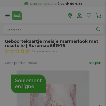
Livraison gratuite
 à partir de € 35
Retour 
gratuit
 dans votre magasin
Plus de  
50 magasins
Commandé avant 18h en semaine, 
expédié aujourd’hui.
Geboortekaartje meisje marmerlook met
roséfolie | Buromac 581975
Je donne mon avis
Code produit TA11675
Lisez plus