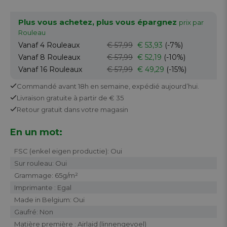
Plus vous achetez, plus vous épargnez
prix par
Rouleau
Vanaf 4
Rouleaux
€ 57,99
€ 53,93
(-7%)
Vanaf 8
Rouleaux
€ 57,99
€ 52,19
(-10%)
Vanaf 16
Rouleaux
€ 57,99
€ 49,29
(-15%)
Commandé avant 18h en semaine,
expédié aujourd’hui.
Livraison gratuite
à partir de € 35
Retour
gratuit
dans votre magasin
En un mot:
FSC (enkel eigen productie): Oui
Sur rouleau: Oui
Grammage: 65g/m²
Imprimante : Egal
Made in Belgium: Oui
Gaufré: Non
Matière première : Airlaid (linnengevoel)