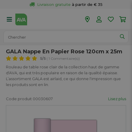
Livraison gratuite
 à partir de € 35
Retour 
gratuit
 dans votre magasin
Plus de  
50 magasins
Commandé avant 18h en semaine, 
expédié aujourd’hui.
GALA Nappe En Papier Rose 120cm x 25m
5
/5
( 1 Commentaire(s))
Rouleau de table rose clair de la collection haut de gamme
d'AVA, qui est très populaire en raison de la qualité épaisse.
L’assortiment GALA est airlaid, ce qui donne l'impression que
les produits sont en lin.
Code produit 00030607
Lisez plus