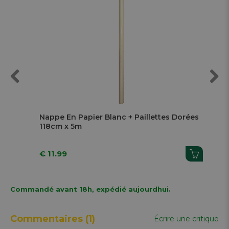
Previous
Next
s
Nappe En Papier Blanc + Paillettes Dorées
Nap
118cm x 5m
Ar
€ 11.99
€ 1
Commandé avant 18h, expédié aujourdhui.
Commentaires
(1)
Écrire une critique