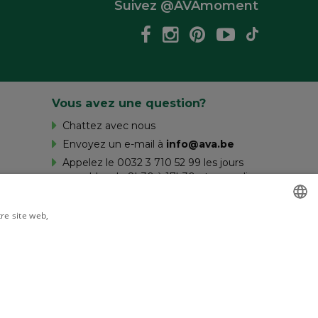
Suivez @AVAmoment
Vous avez une question?
Chattez avec nous
Envoyez un e-mail à
info@ava.be
Appelez le 0032 3 710 52 99 les jours
ouvrables de 8h30 à 17h30 et samedi
de 10h à 16h.
tre site web,
savoir plus
DUTCH
FRENCH
Livré par
 mentions légales