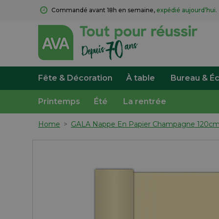
Commandé avant 18h en semaine, 
expédié aujourd’hui.
Fête & Décoration
À table
Bureau & Éc
Printemps
Été
La rentrée
Home
>
GALA Nappe En Papier Champagne 120cm