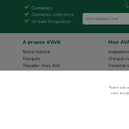
Giveaways
Dernières collections
Un baril d'inspiration
A propos d'AVA
Mon AV
Notre histoire
Inspiration
Marques
Chèque-c
Travailler chez AVA
Personal 
Magazine AVA Moment
Réalisez v
Magasins
Rédiger 
Resources
Notre site w
vous accep
Payer en toute sécurité avec
Gérer les cookie