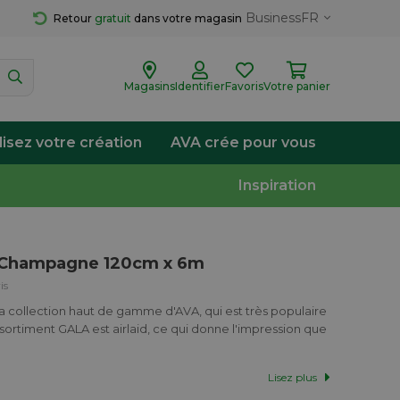
Business
FR
Retour 
gratuit
 dans votre magasin
Magasins
Identifier
Favoris
Votre panier
lisez votre création
AVA crée pour vous
Inspiration
 Champagne 120cm x 6m
is
collection haut de gamme d'AVA, qui est très populaire
assortiment GALA est airlaid, ce qui donne l'impression que
Lisez plus