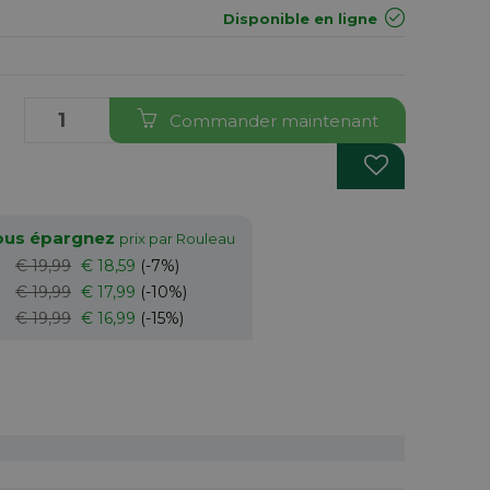
Disponible en ligne
Commander maintenant
vous épargnez
prix par Rouleau
€ 19,99
€ 18,59
(-7%)
€ 19,99
€ 17,99
(-10%)
€ 19,99
€ 16,99
(-15%)