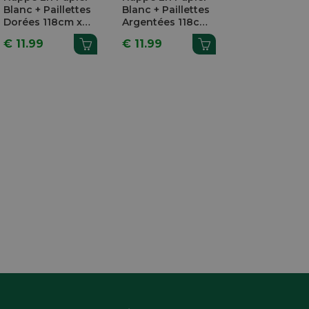
Blanc + Paillettes
Blanc + Paillettes
Papier Sand
Dorées 118cm x
Argentées 118cm
120cm x 25m
5m
x 5m
€ 11.99
€ 11.99
€ 57.99