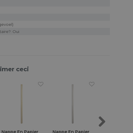
ngevoel)
aire?: Oui
aimer ceci
Next
Nappe En Papier
Nappe En Papier
GALA Nappe 