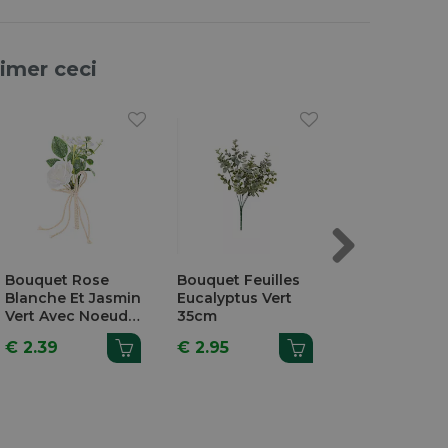
aimer ceci
Next
Bouquet Rose
Bouquet Feuilles
Bouquet Fleu
Blanche Et Jasmin
Eucalyptus Vert
Séchées Ble
Vert Avec Noeud
35cm
10cm 6 Pièce
Ficelle Beige
€ 2.39
€ 2.95
€ 12.06
12,5cm