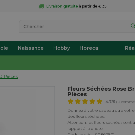
Livraison gratuite
 à partir de € 35
ole
Naissance
Hobby
Horeca
Réa
0 Pièces
Fleurs Séchées Rose B
Pièces
4.7
/5
( 3 commen
Donnez à votre cadeau ou à votr
des fleurs séchées.
Attention: les fleurs séchées sont 
rapport à la photo.
Code produit 00860901