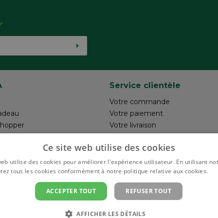
A
Service clientèle
Votre commande
adeau
Votre paiement
shopper
Votre livraison
otre création
Retour
Ce site web utilise des cookies
un commentaire
Réalisez votre création
Rappels de produits
eb utilise des cookies pour améliorer l'expérience utilisateur. En utilisant no
tez tous les cookies conformément à notre politique relative aux cookies.
En 
ACCEPTER TOUT
REFUSER TOUT
AFFICHER LES DÉTAILS