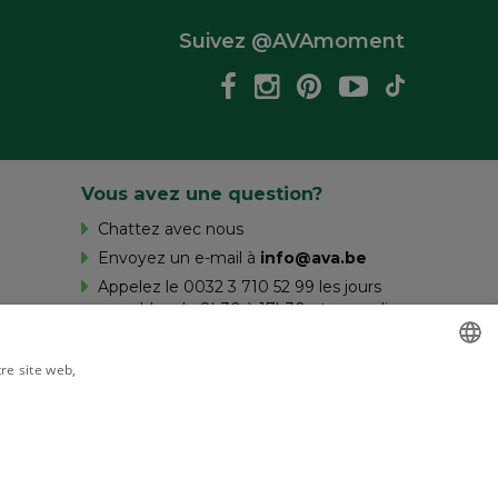
Suivez @AVAmoment
Vous avez une question?
Chattez avec nous
Envoyez un e-mail à
info@ava.be
Appelez le 0032 3 710 52 99 les jours
ouvrables de 8h30 à 17h30 et samedi
de 10h à 16h.
tre site web,
savoir plus
DUTCH
FRENCH
Livré par