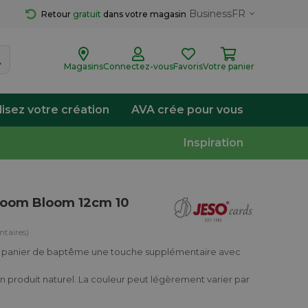
Business
FR
Retour 
gratuit
 dans votre magasin
Magasins
Connectez-vous
Favoris
Votre panier
lisez votre création
AVA crée pour vous
Inspiration
room Bloom 12cm 10
taires)
e panier de baptême une touche supplémentaire avec
un produit naturel. La couleur peut légèrement varier par