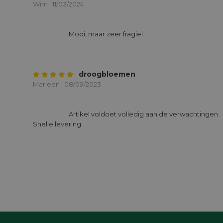
Wim | 11/03/2024
			Mooi, maar zeer fragiel 

droogbloemen
Marleen | 08/09/2023
			Artikel voldoet volledig aan de verwachtingen

Snelle levering
