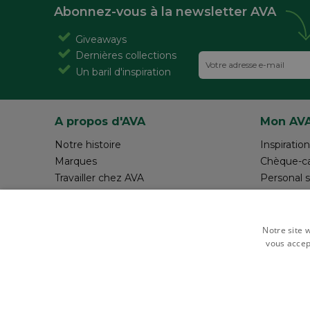
Abonnez-vous à la newsletter AVA
Giveaways
Dernières collections
Un baril d'inspiration
A propos d'AVA
Mon AV
Notre histoire
Inspiration
Marques
Chèque-c
Travailler chez AVA
Personal 
Magazine AVA Moment
Réalisez v
Magasins
Rédiger 
Resources
Notre site w
vous accep
Payer en toute sécurité avec