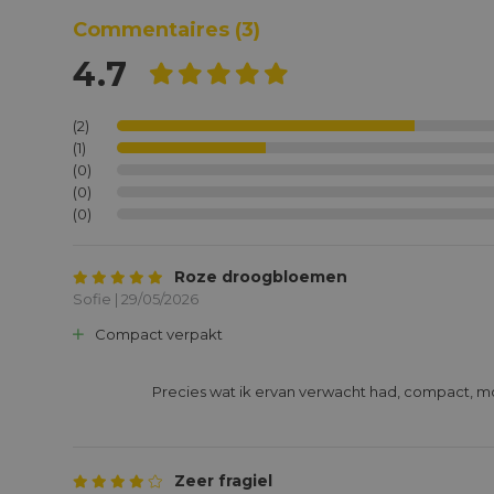
Commentaires
(3)
4.7
(2)
(1)
(0)
(0)
(0)
Roze droogbloemen
Sofie | 29/05/2026
Compact verpakt
			Precies wat ik ervan verwacht had, compact, mooi en decoratief

Zeer fragiel