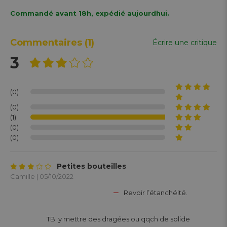
Commandé avant 18h, expédié aujourdhui.
Commentaires
(1)
Écrire une critique
3
(0)
(0)
(1)
(0)
(0)
Petites bouteilles
Camille | 05/10/2022
Revoir l’étanchéité.
			TB: y mettre des dragées ou qqch de solide 
