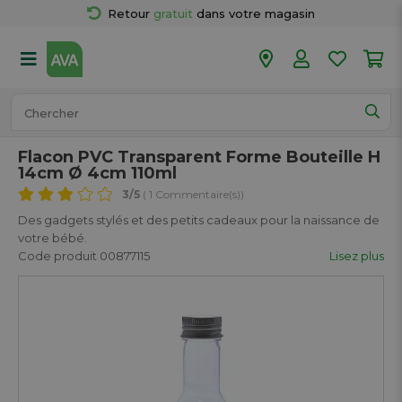
Retour 
gratuit
 dans votre magasin
Plus de  
50 magasins
Commandé avant 18h en semaine, 
expédié aujourd’hui.
Flacon PVC Transparent Forme Bouteille H
14cm Ø 4cm 110ml
3
/5
( 1 Commentaire(s))
Des gadgets stylés et des petits cadeaux pour la naissance de
votre bébé.
Code produit 00877115
Lisez plus