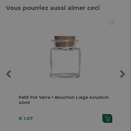
Vous pourriez aussi aimer ceci
Previous
Next
Petit Pot Verre + Bouchon Liège 4x4x5cm
Sa
40ml
Pi
€ 1.07
€ 