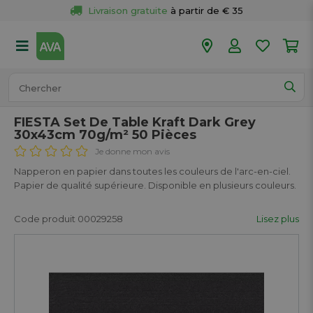
Livraison gratuite
 à partir de € 35
Retour 
gratuit
 dans votre magasin
Plus de  
50 magasins
Commandé avant 18h en semaine, 
expédié aujourd’hui.
FIESTA Set De Table Kraft Dark Grey
30x43cm 70g/m² 50 Pièces
Je donne mon avis
Napperon en papier dans toutes les couleurs de l'arc-en-ciel.
Papier de qualité supérieure. Disponible en plusieurs couleurs.
Code produit 00029258
Lisez plus