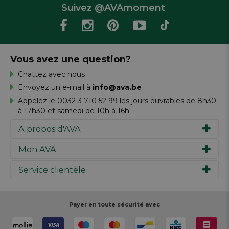
Suivez @AVAmoment
Vous avez une question?
Chattez avec nous
Envoyez un e-mail à
info@ava.be
Appelez le 0032 3 710 52 99 les jours ouvrables de 8h30
à 17h30 et samedi de 10h à 16h.
A propos d'AVA
Mon AVA
Notre histoire
Marques
Service clientèle
Inspiration
Travailler chez AVA
Chèque-cadeau
Magazine AVA Moment
Votre commande
Personal shopper
Magasins
Votre paiement
Payer en toute sécurité avec
Réalisez votre création
Resources
Votre livraison
Rédiger un commentaire
Retour