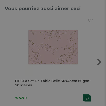
Vous pourriez aussi aimer ceci
Next
FIESTA Set De Table Belle 30x43cm 60g/m²
Set
50 Pièces
Be
€ 5.79
€ 