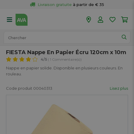
Livraison gratuite
 à partir de € 35
Retour 
gratuit
 dans votre magasin
Plus de  
50 magasins
Commandé avant 18h en semaine, 
expédié aujourd’hui.
FIESTA Nappe En Papier Écru 120cm x 10m
4
/5
( 1 Commentaire(s))
Nappe en papier solide. Disponible en plusieurs couleurs. En
rouleau.
Code produit 00040313
Lisez plus