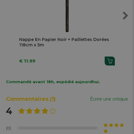
Next
Nappe En Papier Noir + Paillettes Dorées
Nap
118cm x 5m
11
€ 11.99
€ 1
Commandé avant 18h, expédié aujourdhui.
Commentaires
(1)
Écrire une critique
4
(0)