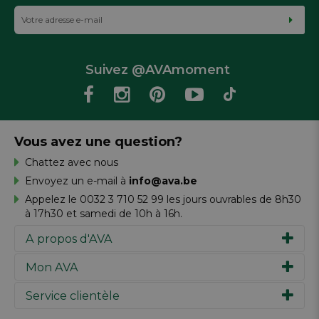
Suivez @AVAmoment
Vous avez une question?
Chattez avec nous
Envoyez un e-mail à
info@ava.be
Appelez le 0032 3 710 52 99 les jours ouvrables de 8h30
à 17h30 et samedi de 10h à 16h.
A propos d'AVA
Mon AVA
Notre histoire
Marques
Service clientèle
Inspiration
Travailler chez AVA
Chèque-cadeau
Magazine AVA Moment