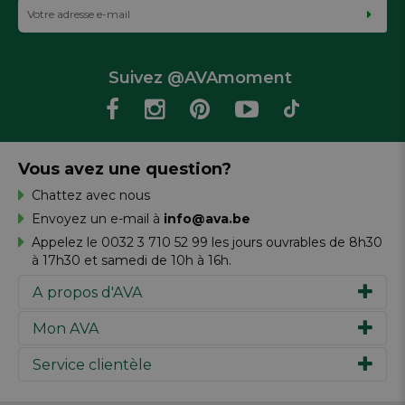
Suivez @AVAmoment
Vous avez une question?
Chattez avec nous
Envoyez un e-mail à
info@ava.be
Appelez le 0032 3 710 52 99 les jours ouvrables de 8h30
à 17h30 et samedi de 10h à 16h.
A propos d'AVA
Mon AVA
Notre histoire
Marques
Service clientèle
Inspiration
Travailler chez AVA
Chèque-cadeau
Magazine AVA Moment
Votre commande