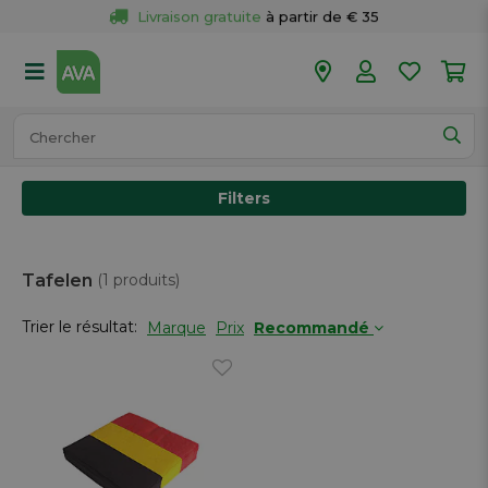
Livraison gratuite
 à partir de € 35
Retour 
gratuit
 dans votre magasin
Plus de  
50 magasins
Commandé avant 18h en semaine, 
expédié aujourd’hui.
Filters
Tafelen
(1 produits)
Trier le résultat:
Marque
Prix
Recommandé