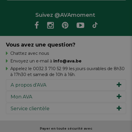
Suivez @AVAmoment
Vous avez une question?
Chattez avec nous
Envoyez un e-mail à
info@ava.be
Appelez le 0032 3 710 52 99 les jours ouvrables de 8h30
à 17h30 et samedi de 10h à 16h.
A propos d'AVA
Mon AVA
Notre histoire
Marques
Service clientèle
Inspiration
Travailler chez AVA
Chèque-cadeau
Magazine AVA Moment
Votre commande
Personal shopper
Magasins
Votre paiement
Payer en toute sécurité avec
Réalisez votre création
Resources