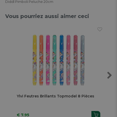
Diddl Pimboli Peluche 20cm
Vous pourriez aussi aimer ceci
Next
Ylvi Feutres Brillants Topmodel 8 Pièces
Car
Ora
€ 7.95
€ 