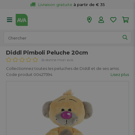
Livraison gratuite
 à partir de € 35
Retour 
gratuit
 dans votre magasin
Plus de  
50 magasins
Commandé avant 18h en semaine, 
expédié aujourd’hui.
Diddl Pimboli Peluche 20cm
Je donne mon avis
Collectionnez toutes les peluches de Diddl et de ses amis.
Code produit 00427594
Lisez plus