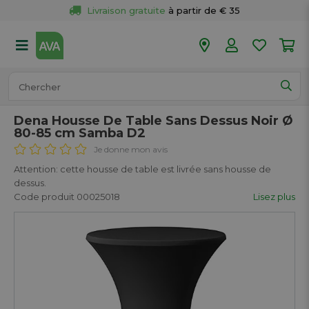
Livraison gratuite
 à partir de € 35
Retour 
gratuit
 dans votre magasin
Plus de  
50 magasins
Commandé avant 18h en semaine, 
expédié aujourd’hui.
Dena Housse De Table Sans Dessus Noir Ø
80-85 cm Samba D2
Je donne mon avis
Attention: cette housse de table est livrée sans housse de
dessus.
Code produit 00025018
Lisez plus