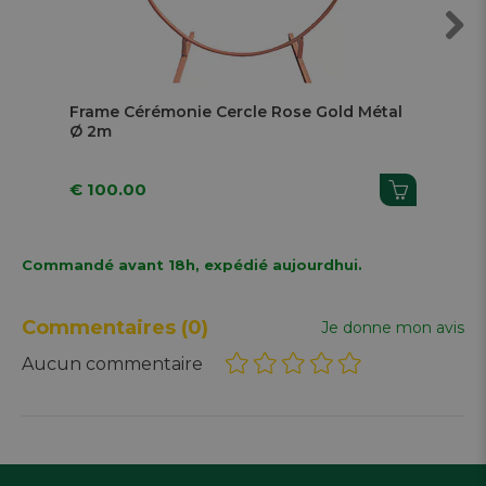
Next
Frame Cérémonie Cercle Rose Gold Métal
Fr
Ø 2m
€ 100.00
€ 
Commandé avant 18h, expédié aujourdhui.
Commentaires
(0)
Je donne mon avis
Aucun commentaire