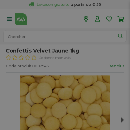
Livraison gratuite
 à partir de € 35
Retour 
gratuit
 dans votre magasin
Plus de  
50 magasins
Commandé avant 18h en semaine, 
expédié aujourd’hui.
Confettis Velvet Jaune 1kg
Je donne mon avis
Code produit 00825417
Lisez plus
Next