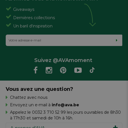
Giveaways
Dernières collections
Un baril d'inspiration
Suivez @AVAmoment
Vous avez une question?
Chattez avec nous
Envoyez un e-mail à
info@ava.be
Appelez le 0032 3 710 52 99 les jours ouvrables de 8h30
à 17h30 et samedi de 10h à 16h.
A propos d'AVA