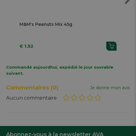
Next
M&M's Peanuts Mix 45g
Kni
€ 1.52
€ 
Commandé aujourdhui, expédié le jour ouvrable
suivant.
Commentaires
(0)
Je donne mon avis
Aucun commentaire
Abonnez-vous à la newsletter AVA