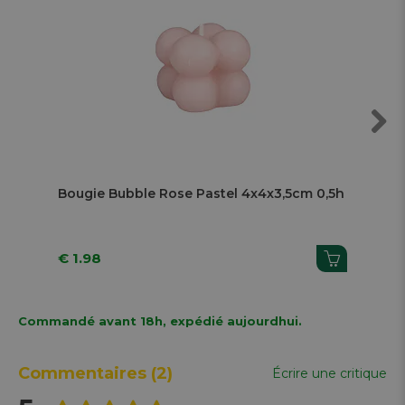
Next
Bougie Bubble Rose Pastel 4x4x3,5cm 0,5h
Bou
€ 1.98
€ 1
Commandé avant 18h, expédié aujourdhui.
Commentaires
(2)
Écrire une critique