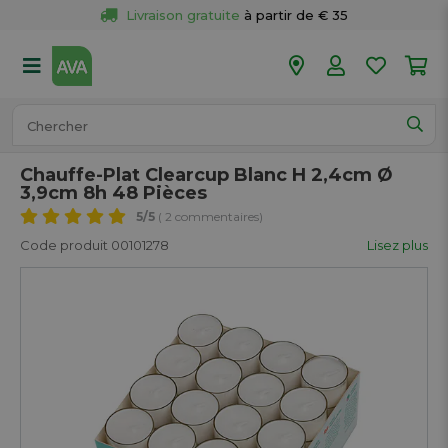
Livraison gratuite
 à partir de € 35
Retour 
gratuit
 dans votre magasin
Plus de  
50 magasins
Commandé avant 18h en semaine, 
expédié aujourd’hui.
Chauffe-Plat Clearcup Blanc H 2,4cm Ø
3,9cm 8h 48 Pièces
5
/5
( 2 commentaires)
Code produit 00101278
Lisez plus