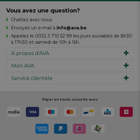
Vous avez une question?
Chattez avec nous
Envoyez un e-mail à
info@ava.be
Appelez le 0032 3 710 52 99 les jours ouvrables de 8h30
à 17h30 et samedi de 10h à 16h.
A propos d'AVA
Mon AVA
Notre histoire
Marques
Service clientèle
Inspiration
Travailler chez AVA
Chèque-cadeau
Magazine AVA Moment
Votre commande
Personal shopper
Magasins
Votre paiement
Payer en toute sécurité avec
Réalisez votre création
Resources
Votre livraison
Rédiger un commentaire
Retour
Réalisez votre création
Rappels de produits