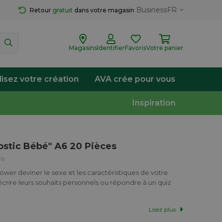
Business
FR
Retour 
gratuit
 dans votre magasin
Magasins
Identifier
Favoris
Votre panier
lisez votre création
AVA crée pour vous
Inspiration
ostic Bébé" A6 20 Pièces
is
hower deviner le sexe et les caractéristiques de votre
écrire leurs souhaits personnels ou répondre à un quiz
Lisez plus