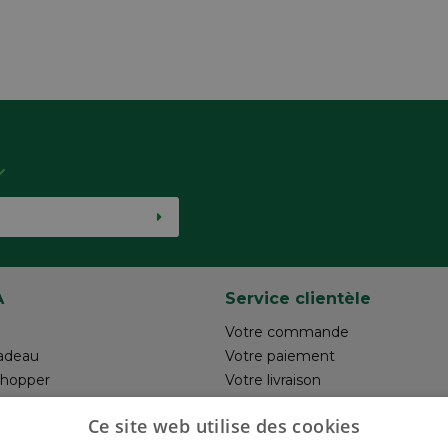
A
Service clientèle
Votre commande
adeau
Votre paiement
shopper
Votre livraison
otre création
Retour
Ce site web utilise des cookies
un commentaire
Réalisez votre création