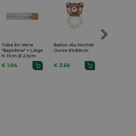
Next
Tube En Verre
Ballon Alu Hochet
Guirlande 'O
"Baptême" + Liège
Ourse 61x88cm
Baby' 2,5m
H 11cm Ø 2,5cm
€ 1.04
€ 3.66
€ 5.24