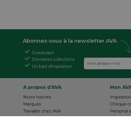
Abonnez-vous à la newsletter AVA
Giveaways
Dernières collections
Un baril d'inspiration
A propos d'AVA
Mon AV
Notre histoire
Inspiration
Marques
Chèque-c
Travailler chez AVA
Personal 
Magazine AVA Moment
Réalisez v
Magasins
Rédiger 