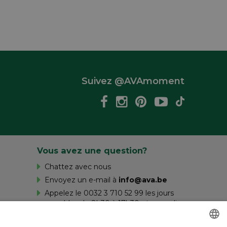
Suivez @AVAmoment
Vous avez une question?
Chattez avec nous
Envoyez un e-mail à
info@ava.be
Appelez le 0032 3 710 52 99 les jours
ouvrables de 8h30 à 17h30 et samedi
de 10h à 16h.