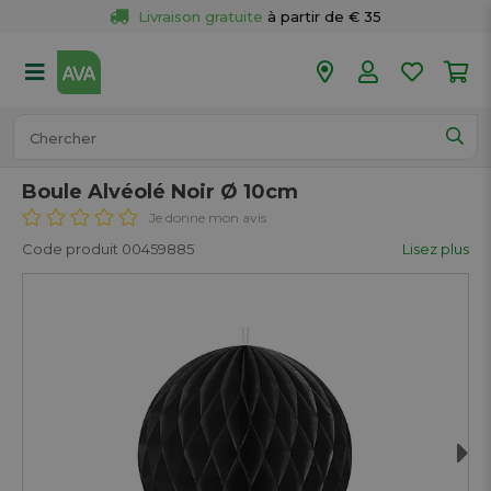
Livraison gratuite
 à partir de € 35
Retour 
gratuit
 dans votre magasin
Plus de  
50 magasins
Commandé avant 18h en semaine, 
expédié aujourd’hui.
Boule Alvéolé Noir Ø 10cm
Je donne mon avis
Code produit 00459885
Lisez plus
Next