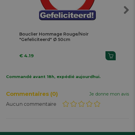
Previous
Next
Bouclier Hommage Rouge/Noir
Boule Di
"Gefeliciteerd" Ø 50cm
€ 4.19
€ 15.74
Commandé avant 18h, expédié aujourdhui.
Commentaires
(0)
Je donne mon avis
Aucun commentaire