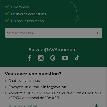
Giveaways
Dernières collections
Un baril d'inspiration
Suivez @AVAmoment
Vous avez une question?
Chattez avec nous
Envoyez un e-mail à
info@ava.be
Appelez le 0032 3 710 52 99 les jours ouvrables de 8h30
à 17h30 et samedi de 10h à 16h.
A propos d'AVA