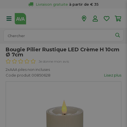
Livraison gratuite
 à partir de € 35
Retour 
gratuit
 dans votre magasin
Plus de  
50 magasins
Commandé avant 18h en semaine, 
expédié aujourd’hui.
Bougie Pilier Rustique LED Crème H 10cm
Ø 7cm
Je donne mon avis
2xAAA piles non incluses
Code produit 00850628
Lisez plus