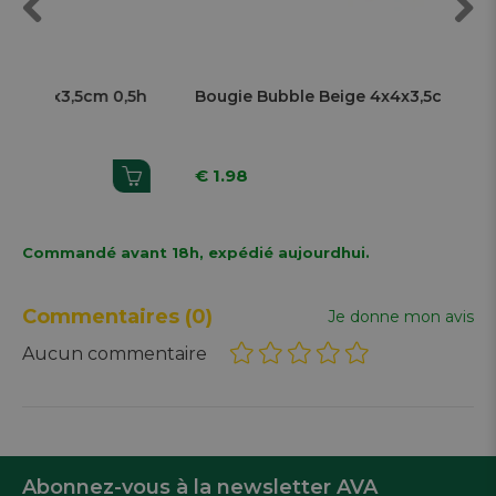
Previous
Next
 0,5h
Bougie Bubble Beige 4x4x3,5cm 0,5h
B
€ 1.98
€
Commandé avant 18h, expédié aujourdhui.
Commentaires
(0)
Je donne mon avis
Aucun commentaire
Abonnez-vous à la newsletter AVA