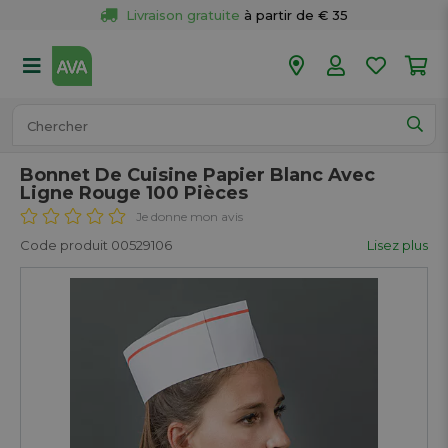
Livraison gratuite
 à partir de € 35
Retour 
gratuit
 dans votre magasin
Plus de  
50 magasins
Commandé avant 18h en semaine, 
expédié aujourd’hui.
Bonnet De Cuisine Papier Blanc Avec
Ligne Rouge 100 Pièces
Je donne mon avis
Code produit 00529106
Lisez plus