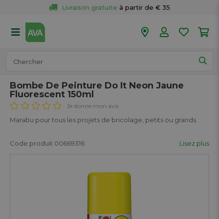
Livraison gratuite
 à partir de € 35
Retour 
gratuit
 dans votre magasin
Plus de  
50 magasins
Commandé avant 18h en semaine, 
expédié aujourd’hui.
Bombe De Peinture Do It Neon Jaune
Fluorescent 150ml
Je donne mon avis
Marabu pour tous les projets de bricolage, petits ou grands.
Code produit 00669316
Lisez plus