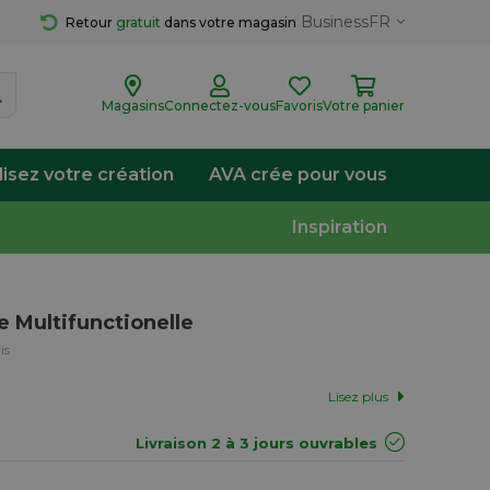
Business
FR
Retour 
gratuit
 dans votre magasin
Magasins
Connectez-vous
Favoris
Votre panier
lisez votre création
AVA crée pour vous
Inspiration
e Multifunctionelle
is
Lisez plus
Livraison 2 à 3 jours ouvrables