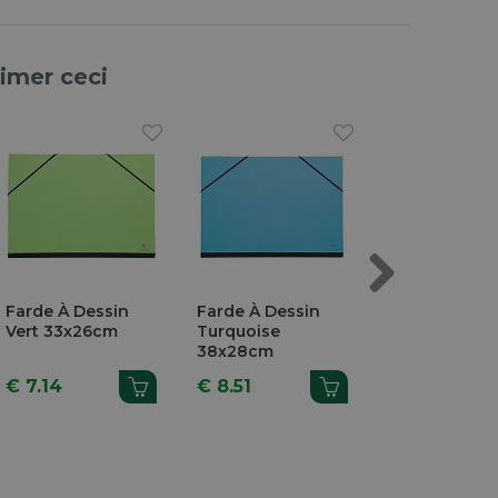
aimer ceci
Next
Farde À Dessin
Farde À Dessin
Farde À Dess
Vert 33x26cm
Turquoise
Vert 38x28c
38x28cm
€ 7.14
€ 8.51
€ 8.51