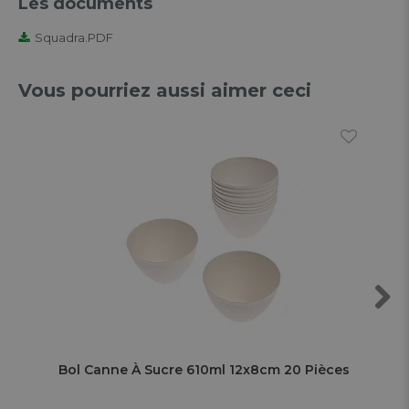
Les documents
Squadra.PDF
Vous pourriez aussi aimer ceci
Next
Bol Canne À Sucre 610ml 12x8cm 20 Pièces
Bol
Pi