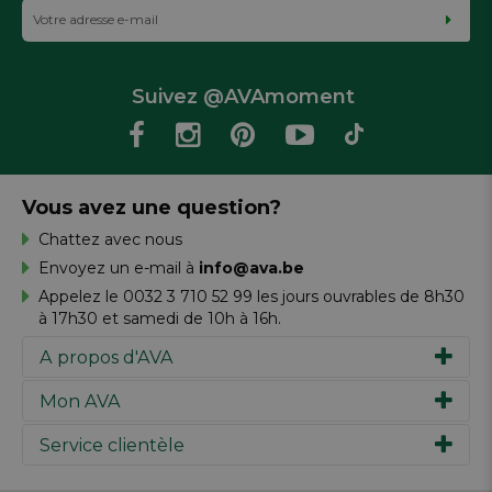
Suivez @AVAmoment
Vous avez une question?
Chattez avec nous
Envoyez un e-mail à
info@ava.be
Appelez le 0032 3 710 52 99 les jours ouvrables de 8h30
à 17h30 et samedi de 10h à 16h.
A propos d'AVA
Mon AVA
Notre histoire
Marques
Service clientèle
Inspiration
Travailler chez AVA
Chèque-cadeau
Magazine AVA Moment
Votre commande