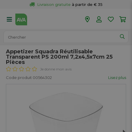
Livraison gratuite
 à partir de € 35
Retour 
gratuit
 dans votre magasin
Plus de  
50 magasins
Commandé avant 18h en semaine, 
expédié aujourd’hui.
Appetizer Squadra Réutilisable
Transparent PS 200ml 7,2x4,5x7cm 25
Pièces
Je donne mon avis
Code produit 00564302
Lisez plus