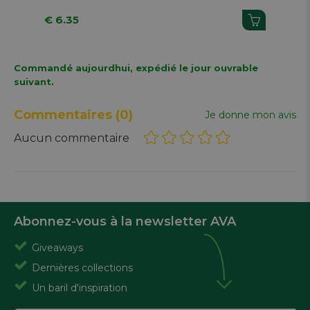
€ 6.35
€ 
Commandé aujourdhui, expédié le jour ouvrable
suivant.
Commentaires
(0)
Je donne mon avis
Aucun commentaire
Abonnez-vous à la newsletter AVA
Giveaways
Dernières collections
Un baril d'inspiration