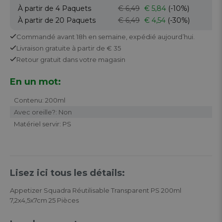
À partir de 4
Paquets
€ 6,49
€ 5,84
(-10%)
À partir de 20
Paquets
€ 6,49
€ 4,54
(-30%)
Commandé avant 18h en semaine,
expédié aujourd’hui.
Livraison gratuite
à partir de € 35
Retour
gratuit
dans votre magasin
En un mot:
Contenu: 200ml
Avec oreille?: Non
Matériel servir: PS
Lisez ici tous les détails:
Appetizer Squadra Réutilisable Transparent PS 200ml
7,2x4,5x7cm 25 Pièces