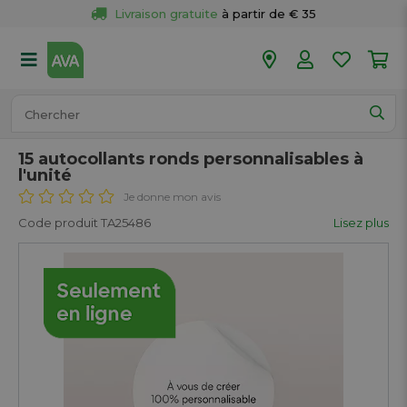
Livraison gratuite
 à partir de € 35
Retour 
gratuit
 dans votre magasin
Plus de  
50 magasins
Commandé avant 18h en semaine, 
expédié aujourd’hui.
15 autocollants ronds personnalisables à
l'unité
Je donne mon avis
Code produit TA25486
Lisez plus